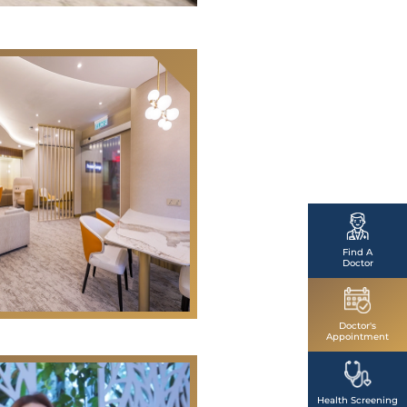
Find A
Doctor
Doctor's
Appointment
Health Screening