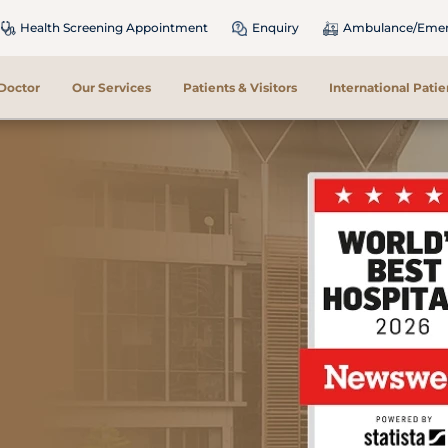
Health Screening Appointment
Enquiry
Ambulance/Emerg
 Doctor
Our Services
Patients & Visitors
International Patie