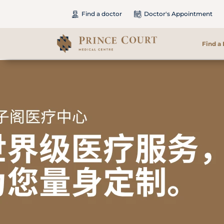
Find a doctor
Doctor's Appointment
Find a
Find a Doctor
Our Services
Patients & Visitors
International Patients
Care & Promotions
About Us