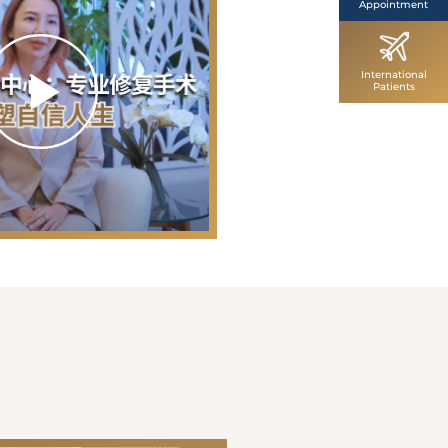
Appointment
International
Patients